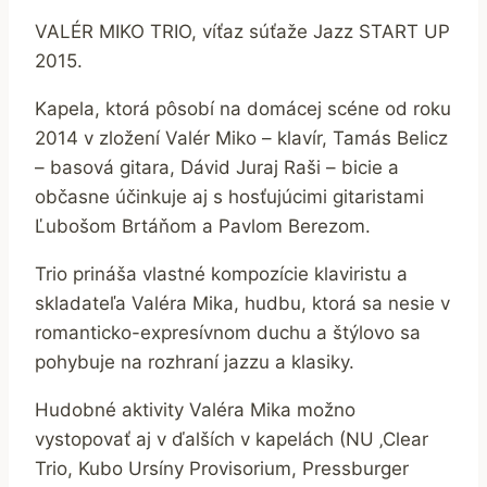
VALÉR MIKO TRIO, víťaz súťaže Jazz START UP
2015.
Kapela, ktorá pôsobí na domácej scéne od roku
2014 v zložení Valér Miko – klavír, Tamás Belicz
– basová gitara, Dávid Juraj Raši – bicie a
občasne účinkuje aj s hosťujúcimi gitaristami
Ľubošom Brtáňom a Pavlom Berezom.
Trio prináša vlastné kompozície klaviristu a
skladateľa Valéra Mika, hudbu, ktorá sa nesie v
romanticko-expresívnom duchu a štýlovo sa
pohybuje na rozhraní jazzu a klasiky.
Hudobné aktivity Valéra Mika možno
vystopovať aj v ďalších v kapelách (NU ‚Clear
Trio, Kubo Ursíny Provisorium, Pressburger