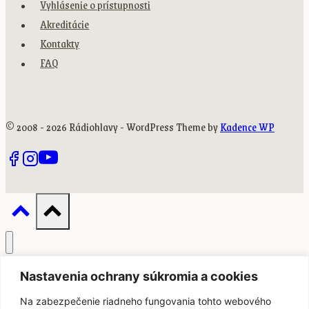
Vyhlásenie o prístupnosti
Akreditácie
Kontakty
FAQ
© 2008 - 2026 Rádiohlavy - WordPress Theme by
Kadence WP
Domov
Nastavenia ochrany súkromia a cookies
Toggle
O cenách
child
Na zabezpečenie riadneho fungovania tohto webového
menu