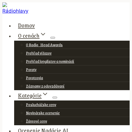
Skip
to
content
Domov
O cenách
O Radio_Head Awards
Prehľad víťazov
Prehľad longlistov a nominácií
Poroty
Porotcovia
Záznamy z odovzdávaní
Kategórie
Poslucháčske ceny
Novinárske ocenenie
Žánrové ceny
Ocenenie Nadácie AI