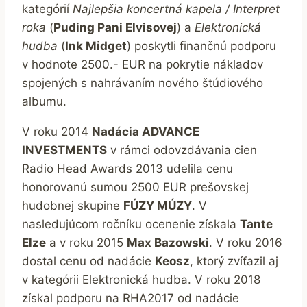
kategórií
Najlepšia koncertná kapela / Interpret
roka
(
Puding Pani Elvisovej
) a
Elektronická
hudba
(
Ink Midget
) poskytli finančnú podporu
v hodnote 2500.- EUR na pokrytie nákladov
spojených s nahrávaním nového štúdiového
albumu.
V roku 2014
Nadácia ADVANCE
INVESTMENTS
v rámci odovzdávania cien
Radio Head Awards 2013 udelila cenu
honorovanú sumou 2500 EUR prešovskej
hudobnej skupine
FÚZY MÚZY
. V
nasledujúcom ročníku ocenenie získala
Tante
Elze
a v roku 2015
Max Bazowski
. V roku 2016
dostal cenu od nadácie
Keosz
, ktorý zvíťazil aj
v kategórii Elektronická hudba. V roku 2018
získal podporu na RHA2017 od nadácie