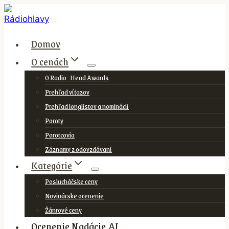
Skip
to
content
Domov
O cenách
O Radio_Head Awards
Prehľad víťazov
Prehľad longlistov a nominácií
Poroty
Porotcovia
Záznamy z odovzdávaní
Kategórie
Poslucháčske ceny
Novinárske ocenenie
Žánrové ceny
Ocenenie Nadácie AI