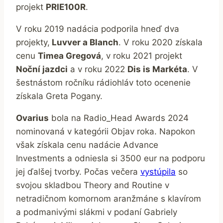
projekt
PRIE100R
.
V roku 2019 nadácia podporila hneď dva
projekty,
Luvver a Blanch
. V roku 2020 získala
cenu
Timea Gregová
, v roku 2021 projekt
Noční jazdci
a v roku 2022
Dis is Markéta
. V
šestnástom ročníku rádiohláv toto ocenenie
získala Greta Pogany.
Ovarius
bola na Radio_Head Awards 2024
nominovaná v kategórii Objav roka. Napokon
však získala cenu nadácie Advance
Investments a odniesla si 3500 eur na podporu
jej ďalšej tvorby. Počas večera
vystúpila
so
svojou skladbou Theory and Routine v
netradičnom komornom aranžmáne s klavírom
a podmanivými slákmi v podaní Gabriely