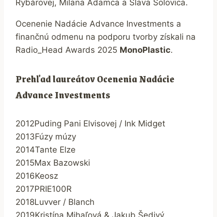
Rybárovej, Milana Adamca a Slava Solovica.
Ocenenie Nadácie Advance Investments a
finančnú odmenu na podporu tvorby získali na
Radio_Head Awards 2025
MonoPlastic
.
Prehľad laureátov Ocenenia Nadácie
Advance Investments
2012
Puding Pani Elvisovej / Ink Midget
2013
Fúzy múzy
2014
Tante Elze
2015
Max Bazowski
2016
Keosz
2017
PRIE100R
2018
Luvver / Blanch
2019
Kristína Mihaľová & Jakub Šedivý