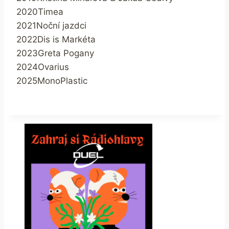
2020
Timea
2021
Noční jazdci
2022
Dis is Markéta
2023
Greta Pogany
2024
Ovarius
2025
MonoPlastic