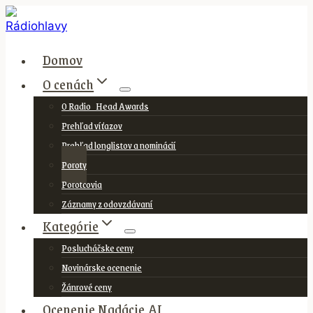
Skip
to
content
Domov
O cenách
O Radio_Head Awards
Prehľad víťazov
Prehľad longlistov a nominácií
Poroty
Porotcovia
Záznamy z odovzdávaní
Kategórie
Poslucháčske ceny
Novinárske ocenenie
Žánrové ceny
Ocenenie Nadácie AI