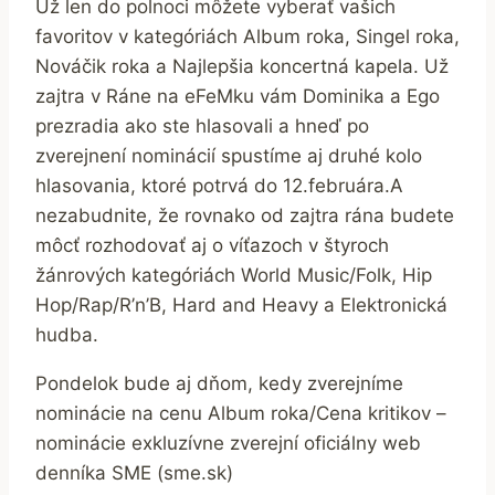
Už len do polnoci môžete vyberať vašich
favoritov v kategóriách Album roka, Singel roka,
Nováčik roka a Najlepšia koncertná kapela. Už
zajtra v Ráne na eFeMku vám Dominika a Ego
prezradia ako ste hlasovali a hneď po
zverejnení nominácií spustíme aj druhé kolo
hlasovania, ktoré potrvá do 12.februára.A
nezabudnite, že rovnako od zajtra rána budete
môcť rozhodovať aj o víťazoch v štyroch
žánrových kategóriách World Music/Folk, Hip
Hop/Rap/R’n’B, Hard and Heavy a Elektronická
hudba.
Pondelok bude aj dňom, kedy zverejníme
nominácie na cenu Album roka/Cena kritikov –
nominácie exkluzívne zverejní oficiálny web
denníka SME (sme.sk)