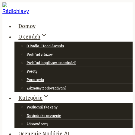
Skip
to
content
Domov
O cenách
O Radio_Head Awards
Prehľad víťazov
Prehľad longlistov a nominácií
Poroty
Porotcovia
Záznamy z odovzdávaní
Kategórie
Poslucháčske ceny
Novinárske ocenenie
Žánrové ceny
Ocenenie Nadácie AI