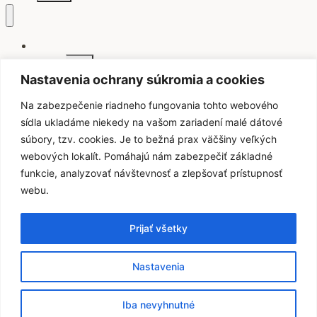
Domov
Toggle
O cenách
child
Nastavenia ochrany súkromia a cookies
menu
O Radio_Head Awards
Prehľad víťazov
Na zabezpečenie riadneho fungovania tohto webového
Prehľad longlistov a nominácií
sídla ukladáme niekedy na vašom zariadení malé dátové
Poroty
súbory, tzv. cookies. Je to bežná prax väčšiny veľkých
Porotcovia
webových lokalít. Pomáhajú nám zabezpečiť základné
Záznamy z odovzdávaní
funkcie, analyzovať návštevnosť a zlepšovať prístupnosť
Toggle
Kategórie
webu.
child
menu
Poslucháčske ceny
Novinárske ocenenie
Prijať všetky
Žánrové ceny
Ocenenie Nadácie AI
Galérie
Nastavenia
FAQ
Kontakty
Iba nevyhnutné
Prihlásenie