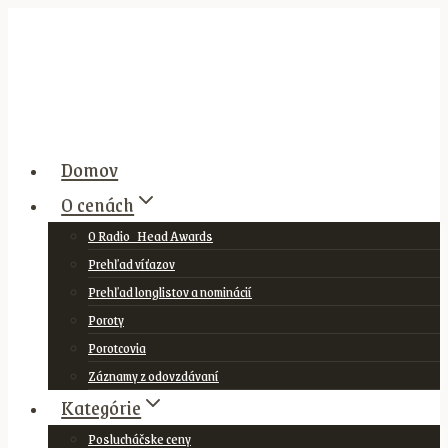
Skip
to
content
Domov
O cenách
O Radio_Head Awards
Prehľad víťazov
Prehľad longlistov a nominácií
Poroty
Porotcovia
Záznamy z odovzdávaní
Kategórie
Poslucháčske ceny