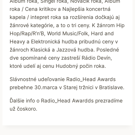
Album roka, Singel roka, Nováčik roka, Album
roka / Cena kritikov a Najlepšia koncertná
kapela / intepret roka sa rozšírenia dočkajú aj
žánrové kategórie, a to o tri ceny. K žánrom Hip
Hop/Rap/R’n’B, World Music/Folk, Hard and
Heavy a Elektronická hudba pribudnú ceny v
žánroch Klasická a Jazzová hudba. Posledné
dve spomínané ceny zastreší Rádio Devín,
ktoré udelí aj cenu Hudobný počin roka.
Slávnostné udeľovanie Radio_Head Awards
prebehne 30.marca v Starej tržnici v Bratislave.
Ďalšie info o Radio_Head Awardds prezradíme
už čoskoro.