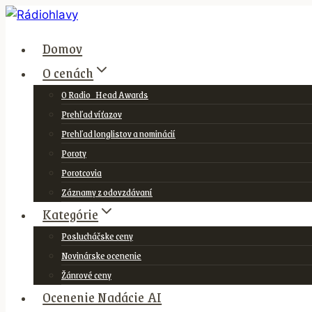
Skip
to
Domov
content
O cenách
O Radio_Head Awards
Prehľad víťazov
Prehľad longlistov a nominácií
Poroty
Porotcovia
Záznamy z odovzdávaní
Kategórie
Poslucháčske ceny
Novinárske ocenenie
Žánrové ceny
Ocenenie Nadácie AI