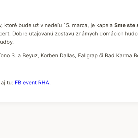
 ktoré bude už v nedeľu 15. marca, je kapela
Sme ste 
ncert. Dobre utajovanú zostavu známych domácich hudobn
hudby.
ono S. a Beyuz, Korben Dallas, Fallgrap či Bad Karma B
aj tu:
FB event RHA
.