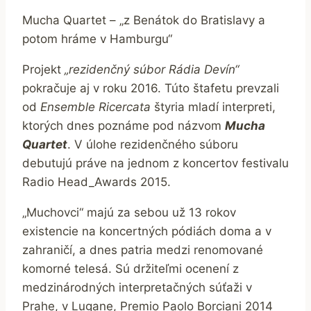
Mucha Quartet – „z Benátok do Bratislavy a
potom hráme v Hamburgu“
Projekt
„rezidenčný súbor Rádia Devín“
pokračuje aj v roku 2016. Túto štafetu prevzali
od
Ensemble Ricercata
štyria mladí interpreti,
ktorých dnes poznáme pod názvom
Mucha
Quartet
. V úlohe rezidenčného súboru
debutujú práve na jednom z koncertov festivalu
Radio Head_Awards 2015.
„Muchovci“ majú za sebou už 13 rokov
existencie na koncertných pódiách doma a v
zahraničí, a dnes patria medzi renomované
komorné telesá. Sú držiteľmi ocenení z
medzinárodných interpretačných súťaži v
Prahe, v Lugane, Premio Paolo Borciani 2014