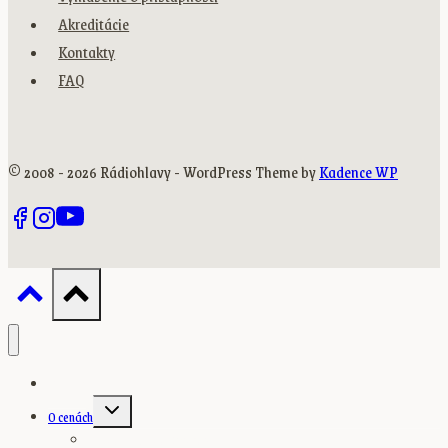
Akreditácie
Kontakty
FAQ
© 2008 - 2026 Rádiohlavy - WordPress Theme by
Kadence WP
Domov
Toggle
O cenách
child
menu
O Radio_Head Awards