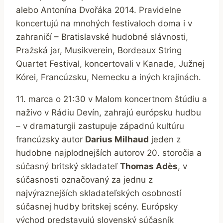
alebo Antonína Dvořáka 2014. Pravidelne
koncertujú na mnohých festivaloch doma i v
zahraničí – Bratislavské hudobné slávnosti,
Pražská jar, Musikverein, Bordeaux String
Quartet Festival, koncertovali v Kanade, Južnej
Kórei, Francúzsku, Nemecku a iných krajinách.
11. marca o 21:30 v Malom koncertnom štúdiu a
naživo v Rádiu Devín, zahrajú európsku hudbu
– v dramaturgii zastupuje západnú kultúru
francúzsky autor
Darius Milhaud
jeden z
hudobne najplodnejších autorov 20. storočia a
súčasný britský skladateľ
Thomas Adès
, v
súčasnosti označovaný za jednu z
najvýraznejších skladateľských osobností
súčasnej hudby britskej scény. Európsky
východ predstavujú slovenský súčasník