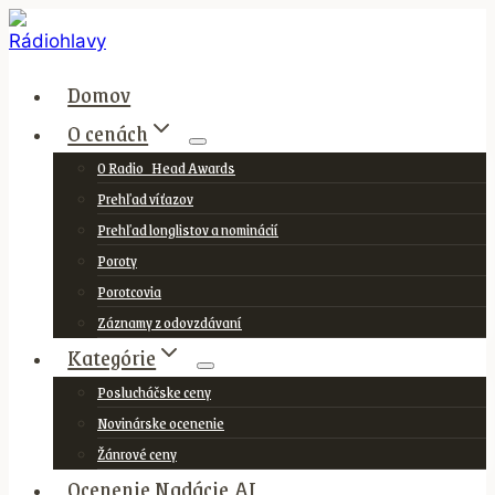
Skip
to
content
Domov
O cenách
O Radio_Head Awards
Prehľad víťazov
Prehľad longlistov a nominácií
Poroty
Porotcovia
Záznamy z odovzdávaní
Kategórie
Poslucháčske ceny
Novinárske ocenenie
Žánrové ceny
Ocenenie Nadácie AI