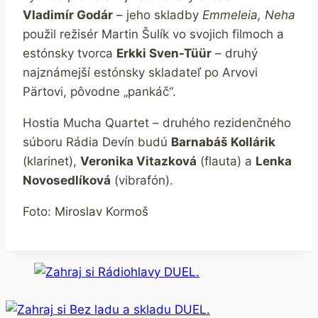
Vladimír Godár
– jeho skladby
Emmeleia, Neha
použil režisér Martin Šulík vo svojich filmoch a
estónsky tvorca
Erkki Sven-Tüür
– druhý
najznámejší estónsky skladateľ po Arvovi
Pärtovi, pôvodne „pankáč“.
Hostia Mucha Quartet – druhého rezidenčného
súboru Rádia Devín budú
Barnabáš Kollárik
(klarinet),
Veronika Vitazková
(flauta) a
Lenka
Novosedlíková
(vibrafón).
Foto: Miroslav Kormoš