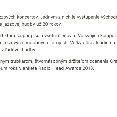
zových koncertov. Jedným z nich je vystúpenie východ
e jazzovej hudby už 20 rokov.
pod ktorú sa podpisujú všetci členovia. Vo svojich komp
ojazzových hudobných zdrojoch. Veľký dôraz kladie na 
 z ľudovej hudby.
árnym trubkárom, štvornásobným držiteľom ocenenia Gr
lbum roka v ankete Radio_Head Awards 2013.