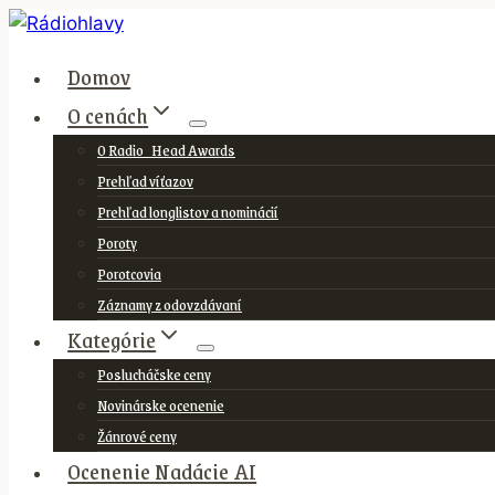
Skip
to
Domov
content
O cenách
O Radio_Head Awards
Prehľad víťazov
Prehľad longlistov a nominácií
Poroty
Porotcovia
Záznamy z odovzdávaní
Kategórie
Poslucháčske ceny
Novinárske ocenenie
Žánrové ceny
Ocenenie Nadácie AI