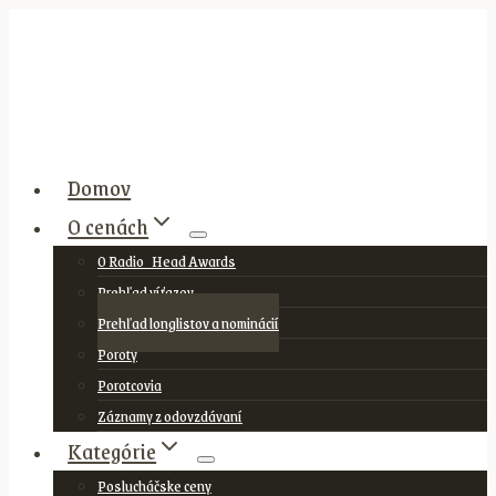
Skip
to
content
Domov
O cenách
O Radio_Head Awards
Prehľad víťazov
Prehľad longlistov a nominácií
Poroty
Porotcovia
Záznamy z odovzdávaní
Kategórie
Poslucháčske ceny