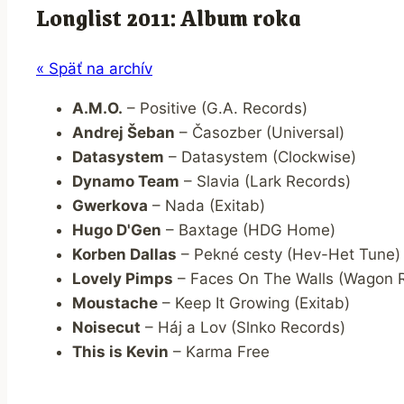
Longlist 2011: Album roka
« Späť na archív
A.M.O.
– Positive (G.A. Records)
Andrej Šeban
– Časozber (Universal)
Datasystem
– Datasystem (Clockwise)
Dynamo Team
– Slavia (Lark Records)
Gwerkova
– Nada (Exitab)
Hugo D'Gen
– Baxtage (HDG Home)
Korben Dallas
– Pekné cesty (Hev-Het Tune)
Lovely Pimps
– Faces On The Walls (Wagon 
Moustache
– Keep It Growing (Exitab)
Noisecut
– Háj a Lov (Slnko Records)
This is Kevin
– Karma Free