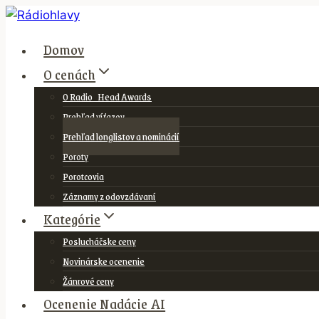
Skip
to
Domov
content
O cenách
O Radio_Head Awards
Prehľad víťazov
Prehľad longlistov a nominácií
Poroty
Porotcovia
Záznamy z odovzdávaní
Kategórie
Poslucháčske ceny
Novinárske ocenenie
Žánrové ceny
Ocenenie Nadácie AI