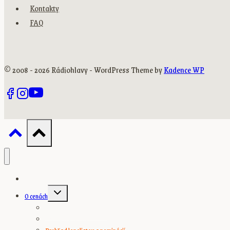
Kontakty
FAQ
© 2008 - 2026 Rádiohlavy - WordPress Theme by
Kadence WP
Domov
Toggle
O cenách
child
menu
O Radio_Head Awards
Prehľad víťazov