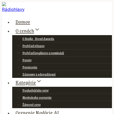
Skip
to
content
Domov
O cenách
O Radio_Head Awards
Prehľad víťazov
Prehľad longlistov a nominácií
Poroty
Porotcovia
Záznamy z odovzdávaní
Kategórie
Poslucháčske ceny
Novinárske ocenenie
Žánrové ceny
Ocenenie Nadácie AI