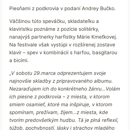
Piesňami z podkrovia v podaní Andrey Bučko.
Väčšinou túto speváčku, skladateľku a
klaviristku poznáme z pozície solitérky,
nanajvýš partnerky harfistky Márie Kmeťkovej.
Na festivale však vystúpi v rozšírenej zostave
klavír – spev v kombinácii s harfou, basgitarou
a bicími.
„
V sobotu 29.marca odprezentujem svoje
najnovšie skladby z pripravovaného albumu.
Nezaraďujem ich do konkrétneho žánru…Volám
ich piesne z podkrovia – z miesta, v ktorom
smiem osamieť, ktoré ma inšpiruje, v ktorom
spomínam, prežívam, žijem…z miesta, kde
tvorím predovšetkým hudbu. Tá je plná reflexií,
túžob, pochybností, lásky i strachov mladého